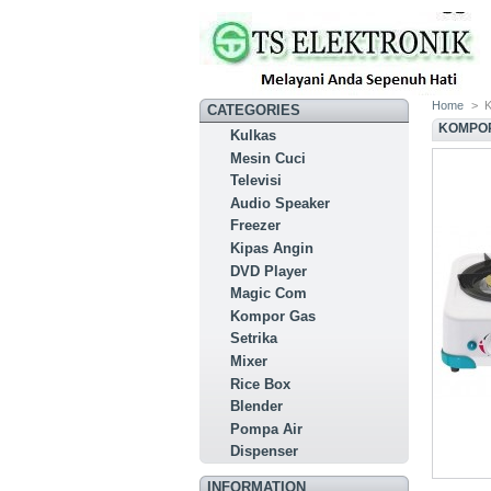
Home
>
K
CATEGORIES
KOMPOR
Kulkas
Mesin Cuci
Televisi
Audio Speaker
Freezer
Kipas Angin
DVD Player
Magic Com
Kompor Gas
Setrika
Mixer
Rice Box
Blender
Pompa Air
Dispenser
INFORMATION