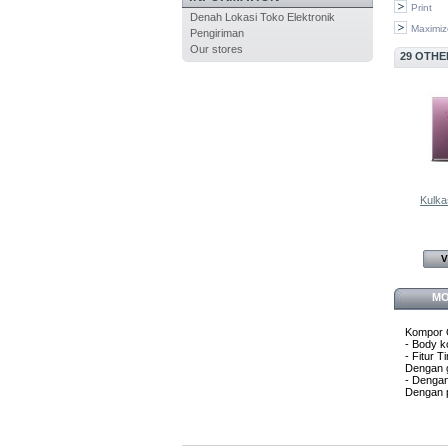
Print
Denah Lokasi Toko Elektronik
Maximiz
Pengiriman
Our stores
29 OTHE
Kulkas
V
MO
Kompor 
- Body k
- Fitur 
Dengan g
- Dengan
Dengan p