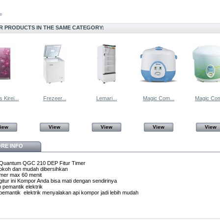
e
R PRODUCTS IN THE SAME CATEGORY:
 Kirei...
Frezeer...
Lemari...
Magic Com...
Magic Com
iew
View
View
View
View
RE INFO
Quantum QGC 210 DEP Fitur Timer
okoh dan mudah dibersihkan
Timer max 60 menit
itur ini Kompor Anda bisa mati dengan sendirinya
 pemantik elektrik
emantik elektrik menyalakan api kompor jadi lebih mudah