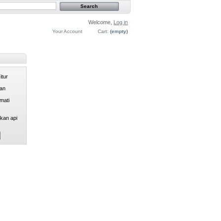
Welcome,
Log in
Your Account
Cart:
(empty)
tur
kan
mati
kan api